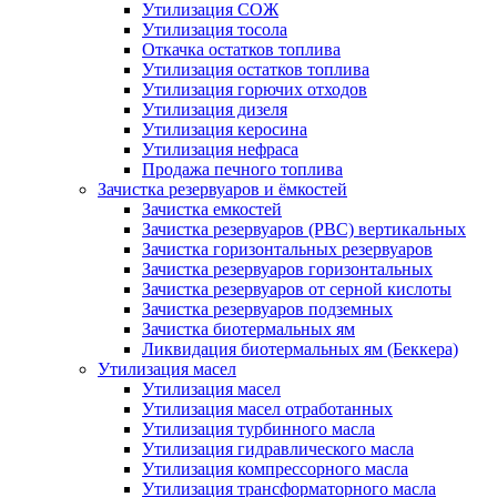
Утилизация СОЖ
Утилизация тосола
Откачка остатков топлива
Утилизация остатков топлива
Утилизация горючих отходов
Утилизация дизеля
Утилизация керосина
Утилизация нефраса
Продажа печного топлива
Зачистка резервуаров и ёмкостей
Зачистка емкостей
Зачистка резервуаров (РВС) вертикальных
Зачистка горизонтальных резервуаров
Зачистка резервуаров горизонтальных
Зачистка резервуаров от серной кислоты
Зачистка резервуаров подземных
Зачистка биотермальных ям
Ликвидация биотермальных ям (Беккера)
Утилизация масел
Утилизация масел
Утилизация масел отработанных
Утилизация турбинного масла
Утилизация гидравлического масла
Утилизация компрессорного масла
Утилизация трансформаторного масла