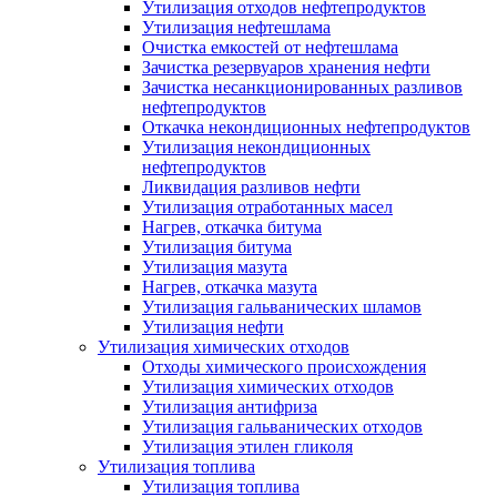
Утилизация отходов нефтепродуктов
Утилизация нефтешлама
Очистка емкостей от нефтешлама
Зачистка резервуаров хранения нефти
Зачистка несанкционированных разливов
нефтепродуктов
Откачка некондиционных нефтепродуктов
Утилизация некондиционных
нефтепродуктов
Ликвидация разливов нефти
Утилизация отработанных масел
Нагрев, откачка битума
Утилизация битума
Утилизация мазута
Нагрев, откачка мазута
Утилизация гальванических шламов
Утилизация нефти
Утилизация химических отходов
Отходы химического происхождения
Утилизация химических отходов
Утилизация антифриза
Утилизация гальванических отходов
Утилизация этилен гликоля
Утилизация топлива
Утилизация топлива