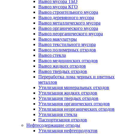
Вывоз мусора ТБО
Вывоз мусора КГО
Вывоз строительного мусора
Вывоз деревянного мусора
Вывоз металлического мусора
Вывоз органического мусора
Вывоз неорганического мусора
Вывоз макулатуры
Вывоз текстильного мусора
Вывоз полимерных отходов
Вывоз стекла
Вывоз медицинских отходов
Вывоз жидких отходов
Вывоз твердых отходов
Переработка лома черных и цветных
металлов
Утилизация минеральных отходов
Утилизация жидких отходов
Утилизация твердых отходов
Утилизация органических отходов
Утилизация неорганических отходов
Утилизация стекла
Паспортизация отходов
Нефтесодержащие отходы
Утилизация нефтепродуктов