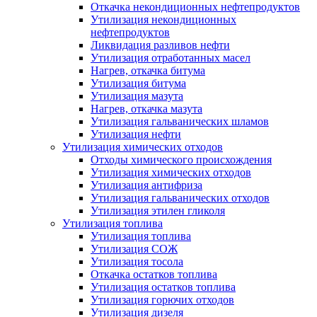
Откачка некондиционных нефтепродуктов
Утилизация некондиционных
нефтепродуктов
Ликвидация разливов нефти
Утилизация отработанных масел
Нагрев, откачка битума
Утилизация битума
Утилизация мазута
Нагрев, откачка мазута
Утилизация гальванических шламов
Утилизация нефти
Утилизация химических отходов
Отходы химического происхождения
Утилизация химических отходов
Утилизация антифриза
Утилизация гальванических отходов
Утилизация этилен гликоля
Утилизация топлива
Утилизация топлива
Утилизация СОЖ
Утилизация тосола
Откачка остатков топлива
Утилизация остатков топлива
Утилизация горючих отходов
Утилизация дизеля