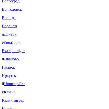
Волгоград
Волгодонск
Вологда
Воронеж
д
Донецк
е
Евпатория
Екатеринбург
и
Иваново
Ижевск
Иркутск
й
Йошкар-Ола
к
Казань
Калининград
Калуга