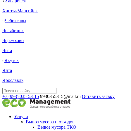
х
Хабаровск
Ханты-Мансийск
ч
Чебоксары
Челябинск
Черемхово
Чита
я
Якутск
Ялта
Ярославль
+7 (993) 035-53-15
9930355315@mail.ru
Оставить заявку
Услуги
Вывоз мусора и отходов
Вывоз мусора ТКО