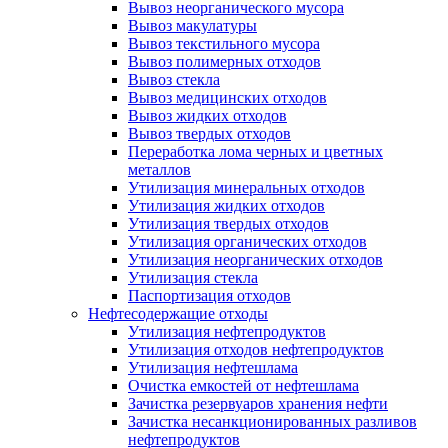
Вывоз неорганического мусора
Вывоз макулатуры
Вывоз текстильного мусора
Вывоз полимерных отходов
Вывоз стекла
Вывоз медицинских отходов
Вывоз жидких отходов
Вывоз твердых отходов
Переработка лома черных и цветных
металлов
Утилизация минеральных отходов
Утилизация жидких отходов
Утилизация твердых отходов
Утилизация органических отходов
Утилизация неорганических отходов
Утилизация стекла
Паспортизация отходов
Нефтесодержащие отходы
Утилизация нефтепродуктов
Утилизация отходов нефтепродуктов
Утилизация нефтешлама
Очистка емкостей от нефтешлама
Зачистка резервуаров хранения нефти
Зачистка несанкционированных разливов
нефтепродуктов