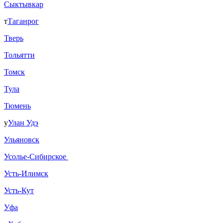
Сыктывкар
т
Таганрог
Тверь
Тольятти
Томск
Тула
Тюмень
у
Улан Удэ
Ульяновск
Усолье-Сибирское
Усть-Илимск
Усть-Кут
Уфа