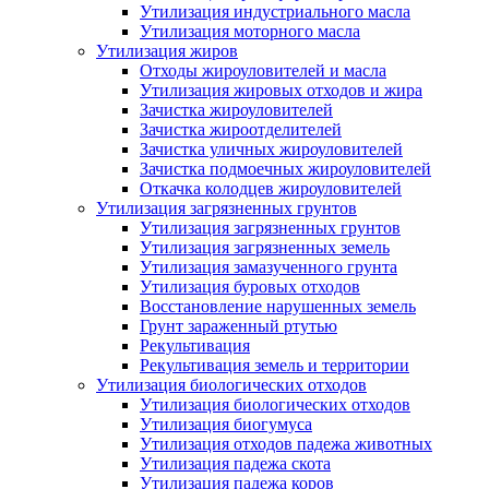
Утилизация индустриального масла
Утилизация моторного масла
Утилизация жиров
Отходы жироуловителей и масла
Утилизация жировых отходов и жира
Зачистка жироуловителей
Зачистка жироотделителей
Зачистка уличных жироуловителей
Зачистка подмоечных жироуловителей
Откачка колодцев жироуловителей
Утилизация загрязненных грунтов
Утилизация загрязненных грунтов
Утилизация загрязненных земель
Утилизация замазученного грунта
Утилизация буровых отходов
Восстановление нарушенных земель
Грунт зараженный ртутью
Рекультивация
Рекультивация земель и территории
Утилизация биологических отходов
Утилизация биологических отходов
Утилизация биогумуса
Утилизация отходов падежа животных
Утилизация падежа скота
Утилизация падежа коров