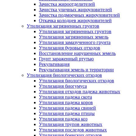
Зачистка жироотделителей
Зачистка уличных жироуловителей
Зачистка подмоечных жироуловителей
Откачка колодцев жироуловителей
Утилизация загрязненных грунтов
Утилизация загрязненных грунтов
Утилизация загрязненных земель
Утилизация замазученного грунта
Утилизация буровых отходов
Восстановление нарушенных земель
Грунт зараженный ртутью
Рекультивация
Рекультивация земель и территории
Утилизация биологических отходов
Утилизация биологических отходов
Утилизация биогумуса
Утилизация отходов падежа животных
Утилизация падежа скота
Утилизация падежа коров
Утилизация падежа свиней
Утилизация падежа птицы
Утилизация падежа коз
Утилизация трупов животных
Утилизация последов животных
Утилизация боенских отходов