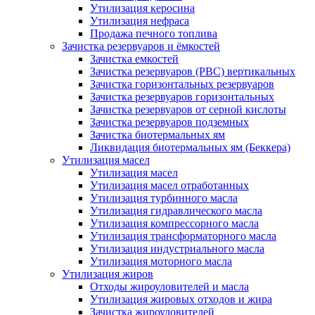
Утилизация керосина
Утилизация нефраса
Продажа печного топлива
Зачистка резервуаров и ёмкостей
Зачистка емкостей
Зачистка резервуаров (РВС) вертикальных
Зачистка горизонтальных резервуаров
Зачистка резервуаров горизонтальных
Зачистка резервуаров от серной кислоты
Зачистка резервуаров подземных
Зачистка биотермальных ям
Ликвидация биотермальных ям (Беккера)
Утилизация масел
Утилизация масел
Утилизация масел отработанных
Утилизация турбинного масла
Утилизация гидравлического масла
Утилизация компрессорного масла
Утилизация трансформаторного масла
Утилизация индустриального масла
Утилизация моторного масла
Утилизация жиров
Отходы жироуловителей и масла
Утилизация жировых отходов и жира
Зачистка жироуловителей