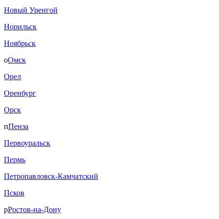
Новый Уренгой
Норильск
Ноябрьск
о
Омск
Орел
Оренбург
Орск
п
Пенза
Первоуральск
Пермь
Петропавловск-Камчатский
Псков
р
Ростов-на-Дону