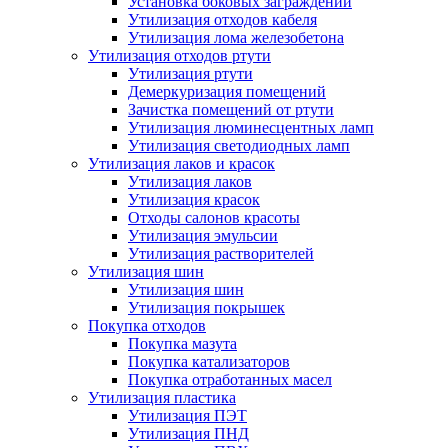
Установка боковых заграждений
Утилизация отходов кабеля
Утилизация лома железобетона
Утилизация отходов ртути
Утилизация ртути
Демеркуризация помещений
Зачистка помещений от ртути
Утилизация люминесцентных ламп
Утилизация светодиодных ламп
Утилизация лаков и красок
Утилизация лаков
Утилизация красок
Отходы салонов красоты
Утилизация эмульсии
Утилизация растворителей
Утилизация шин
Утилизация шин
Утилизация покрышек
Покупка отходов
Покупка мазута
Покупка катализаторов
Покупка отработанных масел
Утилизация пластика
Утилизация ПЭТ
Утилизация ПНД