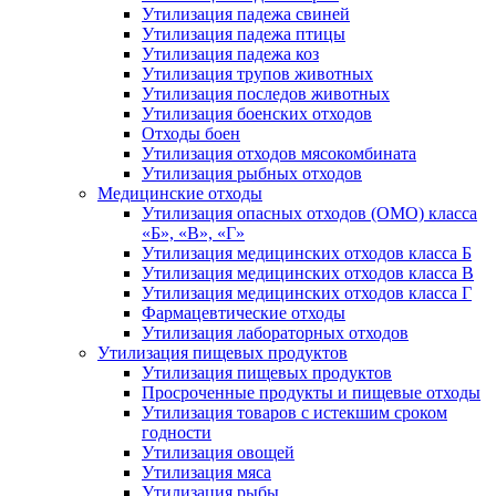
Утилизация падежа свиней
Утилизация падежа птицы
Утилизация падежа коз
Утилизация трупов животных
Утилизация последов животных
Утилизация боенских отходов
Отходы боен
Утилизация отходов мясокомбината
Утилизация рыбных отходов
Медицинские отходы
Утилизация опасных отходов (ОМО) класса
«Б», «В», «Г»
Утилизация медицинских отходов класса Б
Утилизация медицинских отходов класса В
Утилизация медицинских отходов класса Г
Фармацевтические отходы
Утилизация лабораторных отходов
Утилизация пищевых продуктов
Утилизация пищевых продуктов
Просроченные продукты и пищевые отходы
Утилизация товаров с истекшим сроком
годности
Утилизация овощей
Утилизация мяса
Утилизация рыбы