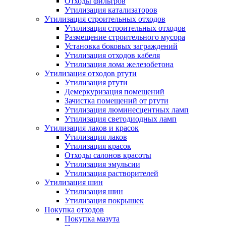
Отходы фильтров
Утилизация катализаторов
Утилизация строительных отходов
Утилизация строительных отходов
Размещение строительного мусора
Установка боковых заграждений
Утилизация отходов кабеля
Утилизация лома железобетона
Утилизация отходов ртути
Утилизация ртути
Демеркуризация помещений
Зачистка помещений от ртути
Утилизация люминесцентных ламп
Утилизация светодиодных ламп
Утилизация лаков и красок
Утилизация лаков
Утилизация красок
Отходы салонов красоты
Утилизация эмульсии
Утилизация растворителей
Утилизация шин
Утилизация шин
Утилизация покрышек
Покупка отходов
Покупка мазута