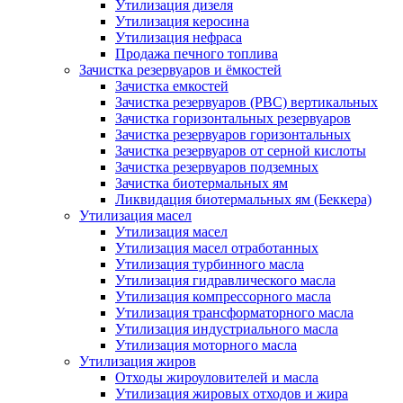
Утилизация дизеля
Утилизация керосина
Утилизация нефраса
Продажа печного топлива
Зачистка резервуаров и ёмкостей
Зачистка емкостей
Зачистка резервуаров (РВС) вертикальных
Зачистка горизонтальных резервуаров
Зачистка резервуаров горизонтальных
Зачистка резервуаров от серной кислоты
Зачистка резервуаров подземных
Зачистка биотермальных ям
Ликвидация биотермальных ям (Беккера)
Утилизация масел
Утилизация масел
Утилизация масел отработанных
Утилизация турбинного масла
Утилизация гидравлического масла
Утилизация компрессорного масла
Утилизация трансформаторного масла
Утилизация индустриального масла
Утилизация моторного масла
Утилизация жиров
Отходы жироуловителей и масла
Утилизация жировых отходов и жира