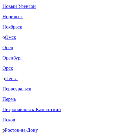
Новый Уренгой
Норильск
Ноябрьск
о
Омск
Орел
Оренбург
Орск
п
Пенза
Первоуральск
Пермь
Петропавловск-Камчатский
Псков
р
Ростов-на-Дону