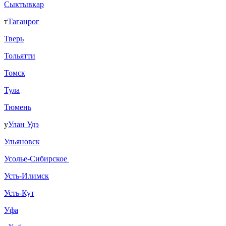
Сыктывкар
т
Таганрог
Тверь
Тольятти
Томск
Тула
Тюмень
у
Улан Удэ
Ульяновск
Усолье-Сибирское
Усть-Илимск
Усть-Кут
Уфа