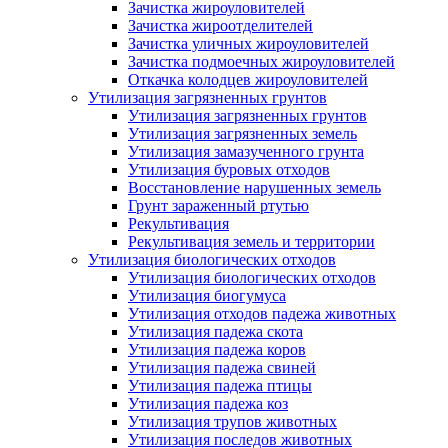
Зачистка жироуловителей
Зачистка жироотделителей
Зачистка уличных жироуловителей
Зачистка подмоечных жироуловителей
Откачка колодцев жироуловителей
Утилизация загрязненных грунтов
Утилизация загрязненных грунтов
Утилизация загрязненных земель
Утилизация замазученного грунта
Утилизация буровых отходов
Восстановление нарушенных земель
Грунт зараженный ртутью
Рекультивация
Рекультивация земель и территории
Утилизация биологических отходов
Утилизация биологических отходов
Утилизация биогумуса
Утилизация отходов падежа животных
Утилизация падежа скота
Утилизация падежа коров
Утилизация падежа свиней
Утилизация падежа птицы
Утилизация падежа коз
Утилизация трупов животных
Утилизация последов животных