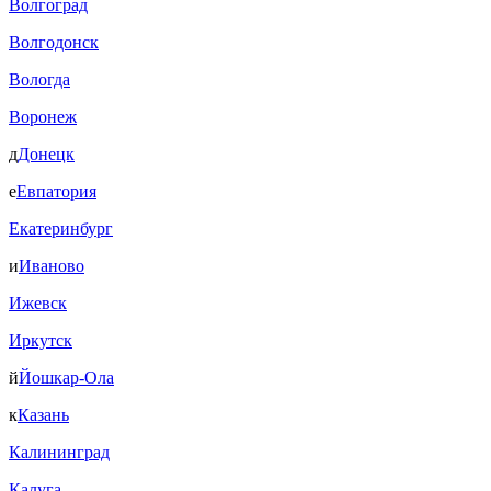
Волгоград
Волгодонск
Вологда
Воронеж
д
Донецк
е
Евпатория
Екатеринбург
и
Иваново
Ижевск
Иркутск
й
Йошкар-Ола
к
Казань
Калининград
Калуга