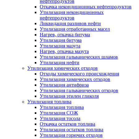
нефтепродуктов
Откачка некондиционных нефтепродуктов
Утилизация некондиционных
нефтепродуктов
Ликвидация разливов нефти
Утилизация отработанных масел
Нагрев, откачка битума
Утилизация битума
Утилизация мазута
Нагрев, откачка мазута
Утилизация гальванических шламов
Утилизация нефти
Утилизация химических отходов
Отходы химического происхождения
Утилизация химических отходов
Утилизация антифриза
Утилизация гальванических отходов
Утилизация этилен гликоля
Утилизация топлива
Утилизация топлива
Утилизация СОЖ
Утилизация тосола
Откачка остатков топлива
Утилизация остатков топлива
Утилизация горючих отходов