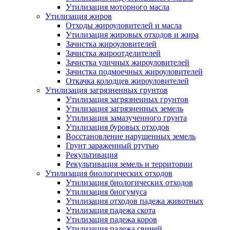
Утилизация моторного масла
Утилизация жиров
Отходы жироуловителей и масла
Утилизация жировых отходов и жира
Зачистка жироуловителей
Зачистка жироотделителей
Зачистка уличных жироуловителей
Зачистка подмоечных жироуловителей
Откачка колодцев жироуловителей
Утилизация загрязненных грунтов
Утилизация загрязненных грунтов
Утилизация загрязненных земель
Утилизация замазученного грунта
Утилизация буровых отходов
Восстановление нарушенных земель
Грунт зараженный ртутью
Рекультивация
Рекультивация земель и территории
Утилизация биологических отходов
Утилизация биологических отходов
Утилизация биогумуса
Утилизация отходов падежа животных
Утилизация падежа скота
Утилизация падежа коров
Утилизация падежа свиней