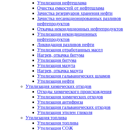
Утилизация нефтешлама
Очистка емкостей от нефтешлама
Зачистка резервуаров хранения нефти
Зачистка несанкционированных разливов
нефтепродуктов
Откачка некондиционных нефтепродуктов
Утилизация некондиционных
нефтепродуктов
Ликвидация разливов нефти
Утилизация отработанных масел
Нагрев, откачка битума
Утилизация битума
Утилизация мазута
Нагрев, откачка мазута
Утилизация гальванических шламов
Утилизация нефти
Утилизация химических отходов
Отходы химического происхождения
Утилизация химических отходов
Утилизация антифриза
Утилизация гальванических отходов
Утилизация этилен гликоля
Утилизация топлива
Утилизация топлива
Утилизация СОЖ