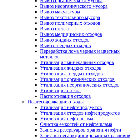
Вывоз органического мусора
Вывоз неорганического мусора
Вывоз макулатуры
Вывоз текстильного мусора
Вывоз полимерных отходов
Вывоз стекла
Вывоз медицинских отходов
Вывоз жидких отходов
Вывоз твердых отходов
Переработка лома черных и цветных
металлов
Утилизация минеральных отходов
Утилизация жидких отходов
Утилизация твердых отходов
Утилизация органических отходов
Утилизация неорганических отходов
Утилизация стекла
Паспортизация отходов
Нефтесодержащие отходы
Утилизация нефтепродуктов
Утилизация отходов нефтепродуктов
Утилизация нефтешлама
Очистка емкостей от нефтешлама
Зачистка резервуаров хранения нефти
Зачистка несанкционированных разливов