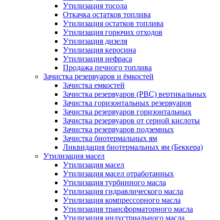
Утилизация тосола
Откачка остатков топлива
Утилизация остатков топлива
Утилизация горючих отходов
Утилизация дизеля
Утилизация керосина
Утилизация нефраса
Продажа печного топлива
Зачистка резервуаров и ёмкостей
Зачистка емкостей
Зачистка резервуаров (РВС) вертикальных
Зачистка горизонтальных резервуаров
Зачистка резервуаров горизонтальных
Зачистка резервуаров от серной кислоты
Зачистка резервуаров подземных
Зачистка биотермальных ям
Ликвидация биотермальных ям (Беккера)
Утилизация масел
Утилизация масел
Утилизация масел отработанных
Утилизация турбинного масла
Утилизация гидравлического масла
Утилизация компрессорного масла
Утилизация трансформаторного масла
Утилизация индустриального масла