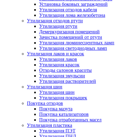
Установка боковых заграждений
Утилизация отходов кабеля
Утилизация лома железобетона
Утилизация отходов ртути
Утилизация ртути
Демеркуризация помещений
Зачистка помещений от ртути
Утилизация люминесцентных ламп
Утилизация светодиодных ламп
Утилизация лаков и красок
Утилизация лаков
Утилизация красок
Отходы салонов красоты
Утилизация эмульсии
Утилизация растворителей
Утилизация шин
Утилизация шин
Утилизация покрышек
Покупка отходов
Покупка мазута
Покупка катализаторов
Покупка отработанных масел
Утилизация пластика
Утилизация ПЭТ
Утилизация ПНД