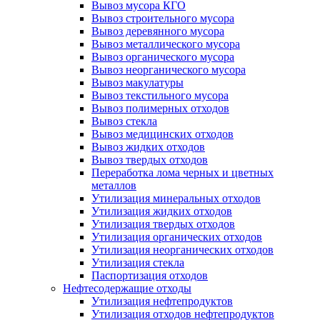
Вывоз мусора КГО
Вывоз строительного мусора
Вывоз деревянного мусора
Вывоз металлического мусора
Вывоз органического мусора
Вывоз неорганического мусора
Вывоз макулатуры
Вывоз текстильного мусора
Вывоз полимерных отходов
Вывоз стекла
Вывоз медицинских отходов
Вывоз жидких отходов
Вывоз твердых отходов
Переработка лома черных и цветных
металлов
Утилизация минеральных отходов
Утилизация жидких отходов
Утилизация твердых отходов
Утилизация органических отходов
Утилизация неорганических отходов
Утилизация стекла
Паспортизация отходов
Нефтесодержащие отходы
Утилизация нефтепродуктов
Утилизация отходов нефтепродуктов