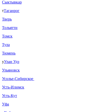
Сыктывкар
т
Таганрог
Тверь
Тольятти
Томск
Тула
Тюмень
у
Улан Удэ
Ульяновск
Усолье-Сибирское
Усть-Илимск
Усть-Кут
Уфа