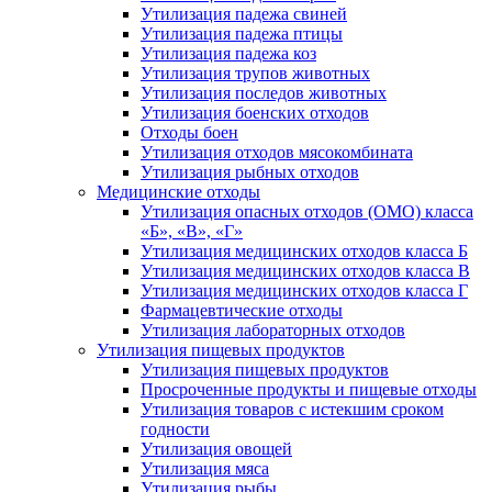
Утилизация падежа свиней
Утилизация падежа птицы
Утилизация падежа коз
Утилизация трупов животных
Утилизация последов животных
Утилизация боенских отходов
Отходы боен
Утилизация отходов мясокомбината
Утилизация рыбных отходов
Медицинские отходы
Утилизация опасных отходов (ОМО) класса
«Б», «В», «Г»
Утилизация медицинских отходов класса Б
Утилизация медицинских отходов класса В
Утилизация медицинских отходов класса Г
Фармацевтические отходы
Утилизация лабораторных отходов
Утилизация пищевых продуктов
Утилизация пищевых продуктов
Просроченные продукты и пищевые отходы
Утилизация товаров с истекшим сроком
годности
Утилизация овощей
Утилизация мяса
Утилизация рыбы