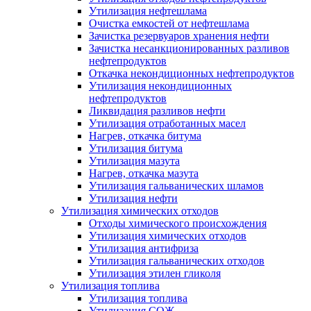
Утилизация нефтешлама
Очистка емкостей от нефтешлама
Зачистка резервуаров хранения нефти
Зачистка несанкционированных разливов
нефтепродуктов
Откачка некондиционных нефтепродуктов
Утилизация некондиционных
нефтепродуктов
Ликвидация разливов нефти
Утилизация отработанных масел
Нагрев, откачка битума
Утилизация битума
Утилизация мазута
Нагрев, откачка мазута
Утилизация гальванических шламов
Утилизация нефти
Утилизация химических отходов
Отходы химического происхождения
Утилизация химических отходов
Утилизация антифриза
Утилизация гальванических отходов
Утилизация этилен гликоля
Утилизация топлива
Утилизация топлива
Утилизация СОЖ