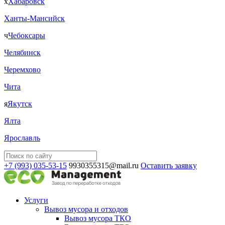
х
Хабаровск
Ханты-Мансийск
ч
Чебоксары
Челябинск
Черемхово
Чита
я
Якутск
Ялта
Ярославль
+7 (993) 035-53-15
9930355315@mail.ru
Оставить заявку
Услуги
Вывоз мусора и отходов
Вывоз мусора ТКО