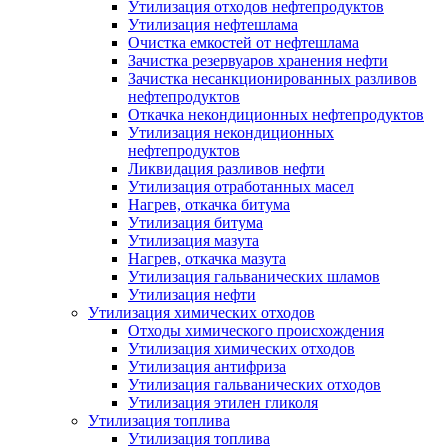
Утилизация отходов нефтепродуктов
Утилизация нефтешлама
Очистка емкостей от нефтешлама
Зачистка резервуаров хранения нефти
Зачистка несанкционированных разливов
нефтепродуктов
Откачка некондиционных нефтепродуктов
Утилизация некондиционных
нефтепродуктов
Ликвидация разливов нефти
Утилизация отработанных масел
Нагрев, откачка битума
Утилизация битума
Утилизация мазута
Нагрев, откачка мазута
Утилизация гальванических шламов
Утилизация нефти
Утилизация химических отходов
Отходы химического происхождения
Утилизация химических отходов
Утилизация антифриза
Утилизация гальванических отходов
Утилизация этилен гликоля
Утилизация топлива
Утилизация топлива