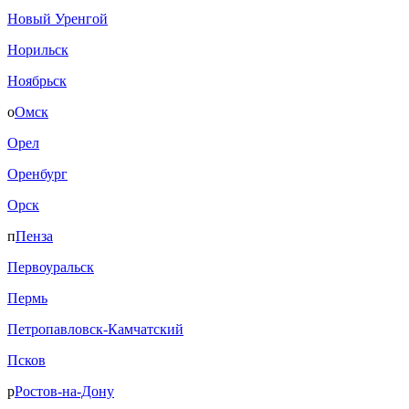
Новый Уренгой
Норильск
Ноябрьск
о
Омск
Орел
Оренбург
Орск
п
Пенза
Первоуральск
Пермь
Петропавловск-Камчатский
Псков
р
Ростов-на-Дону