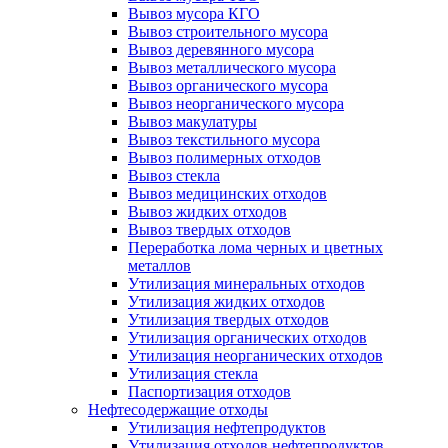
Вывоз мусора КГО
Вывоз строительного мусора
Вывоз деревянного мусора
Вывоз металлического мусора
Вывоз органического мусора
Вывоз неорганического мусора
Вывоз макулатуры
Вывоз текстильного мусора
Вывоз полимерных отходов
Вывоз стекла
Вывоз медицинских отходов
Вывоз жидких отходов
Вывоз твердых отходов
Переработка лома черных и цветных
металлов
Утилизация минеральных отходов
Утилизация жидких отходов
Утилизация твердых отходов
Утилизация органических отходов
Утилизация неорганических отходов
Утилизация стекла
Паспортизация отходов
Нефтесодержащие отходы
Утилизация нефтепродуктов
Утилизация отходов нефтепродуктов