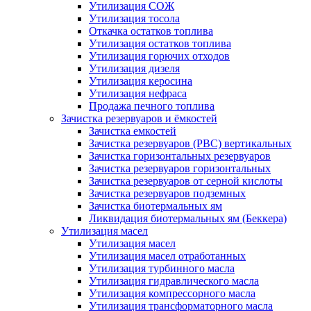
Утилизация СОЖ
Утилизация тосола
Откачка остатков топлива
Утилизация остатков топлива
Утилизация горючих отходов
Утилизация дизеля
Утилизация керосина
Утилизация нефраса
Продажа печного топлива
Зачистка резервуаров и ёмкостей
Зачистка емкостей
Зачистка резервуаров (РВС) вертикальных
Зачистка горизонтальных резервуаров
Зачистка резервуаров горизонтальных
Зачистка резервуаров от серной кислоты
Зачистка резервуаров подземных
Зачистка биотермальных ям
Ликвидация биотермальных ям (Беккера)
Утилизация масел
Утилизация масел
Утилизация масел отработанных
Утилизация турбинного масла
Утилизация гидравлического масла
Утилизация компрессорного масла
Утилизация трансформаторного масла