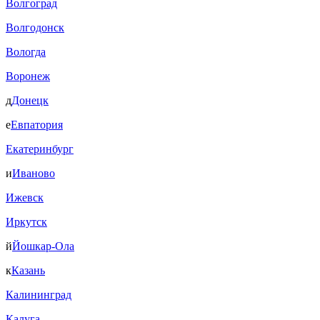
Волгоград
Волгодонск
Вологда
Воронеж
д
Донецк
е
Евпатория
Екатеринбург
и
Иваново
Ижевск
Иркутск
й
Йошкар-Ола
к
Казань
Калининград
Калуга