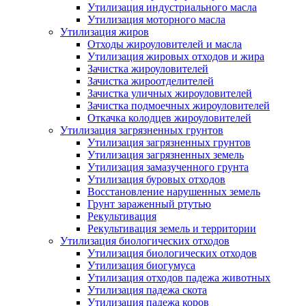
Утилизация индустриального масла
Утилизация моторного масла
Утилизация жиров
Отходы жироуловителей и масла
Утилизация жировых отходов и жира
Зачистка жироуловителей
Зачистка жироотделителей
Зачистка уличных жироуловителей
Зачистка подмоечных жироуловителей
Откачка колодцев жироуловителей
Утилизация загрязненных грунтов
Утилизация загрязненных грунтов
Утилизация загрязненных земель
Утилизация замазученного грунта
Утилизация буровых отходов
Восстановление нарушенных земель
Грунт зараженный ртутью
Рекультивация
Рекультивация земель и территории
Утилизация биологических отходов
Утилизация биологических отходов
Утилизация биогумуса
Утилизация отходов падежа животных
Утилизация падежа скота
Утилизация падежа коров