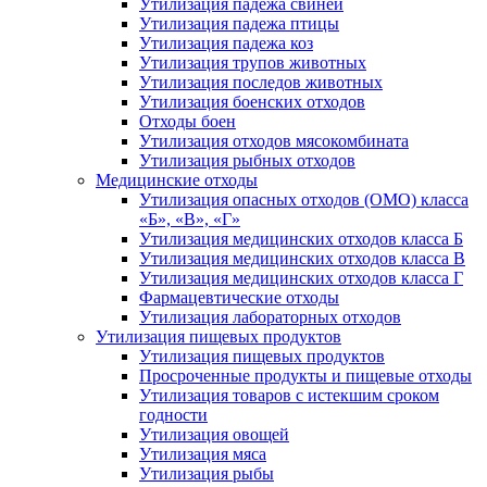
Утилизация падежа свиней
Утилизация падежа птицы
Утилизация падежа коз
Утилизация трупов животных
Утилизация последов животных
Утилизация боенских отходов
Отходы боен
Утилизация отходов мясокомбината
Утилизация рыбных отходов
Медицинские отходы
Утилизация опасных отходов (ОМО) класса
«Б», «В», «Г»
Утилизация медицинских отходов класса Б
Утилизация медицинских отходов класса В
Утилизация медицинских отходов класса Г
Фармацевтические отходы
Утилизация лабораторных отходов
Утилизация пищевых продуктов
Утилизация пищевых продуктов
Просроченные продукты и пищевые отходы
Утилизация товаров с истекшим сроком
годности
Утилизация овощей
Утилизация мяса
Утилизация рыбы