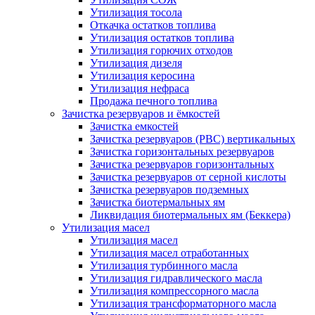
Утилизация тосола
Откачка остатков топлива
Утилизация остатков топлива
Утилизация горючих отходов
Утилизация дизеля
Утилизация керосина
Утилизация нефраса
Продажа печного топлива
Зачистка резервуаров и ёмкостей
Зачистка емкостей
Зачистка резервуаров (РВС) вертикальных
Зачистка горизонтальных резервуаров
Зачистка резервуаров горизонтальных
Зачистка резервуаров от серной кислоты
Зачистка резервуаров подземных
Зачистка биотермальных ям
Ликвидация биотермальных ям (Беккера)
Утилизация масел
Утилизация масел
Утилизация масел отработанных
Утилизация турбинного масла
Утилизация гидравлического масла
Утилизация компрессорного масла
Утилизация трансформаторного масла