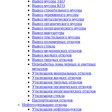
Вывоз мусора ТБО
Вывоз мусора КГО
Вывоз строительного мусора
Вывоз деревянного мусора
Вывоз металлического мусора
Вывоз органического мусора
Вывоз неорганического мусора
Вывоз макулатуры
Вывоз текстильного мусора
Вывоз полимерных отходов
Вывоз стекла
Вывоз медицинских отходов
Вывоз жидких отходов
Вывоз твердых отходов
Переработка лома черных и цветных
металлов
Утилизация минеральных отходов
Утилизация жидких отходов
Утилизация твердых отходов
Утилизация органических отходов
Утилизация неорганических отходов
Утилизация стекла
Паспортизация отходов
Нефтесодержащие отходы
Утилизация нефтепродуктов