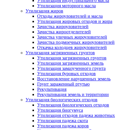
Утилизация индустриального масла
Утилизация моторного масла
Утилизация жиров
Отходы жироуловителей и масла
Утилизация жировых отходов и жира
Зачистка жироуловителей
Зачистка жироотделителей
Зачистка уличных жироуловителей
Зачистка подмоечных жироуловителей
Откачка колодцев жироуловителей
Утилизация загрязненных грунтов
Утилизация загрязненных грунтов
Утилизация загрязненных земель
Утилизация замазученного грунта
Утилизация буровых отходов
Восстановление нарушенных земель
Грунт зараженный ртутью
Рекультивация
Рекультивация земель и территории
Утилизация биологических отходов
Утилизация биологических отходов
Утилизация биогумуса
Утилизация отходов падежа животных
Утилизация падежа скота
Утилизация падежа коров